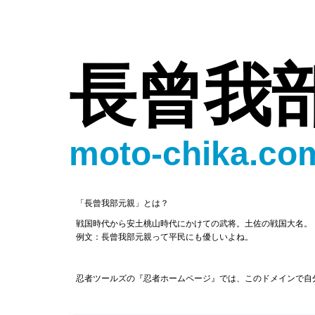
長曾我
moto-chika.co
「長曾我部元親」とは？
戦国時代から安土桃山時代にかけての武将。土佐の戦国大名。
例文：長曾我部元親って平民にも優しいよね。
忍者ツールズの『忍者ホームページ』では、このドメインで自